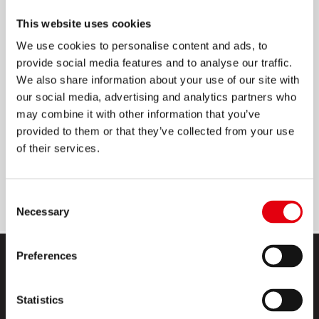
KLICK KUGELSCHREIBER
This website uses cookies
We use cookies to personalise content and ads, to
Eleganter Druckkugelschreiber mit
provide social media features and to analyse our traffic.
ergonomischem Dreikantschaft
We also share information about your use of our site with
our social media, advertising and analytics partners who
4 zeitlose Schaftfarben: Grau, Grün, Lila, Blau
may combine it with other information that you’ve
Semi-Gel-Tinte, mit der Geschmeidigkeit eines
provided to them or that they’ve collected from your use
Gelstifts und der Haltbarkeit eines
of their services.
Kugelschreibers
Erhältlich mit blauer Tinte
Consent
Necessary
Selection
Preferences
Statistics