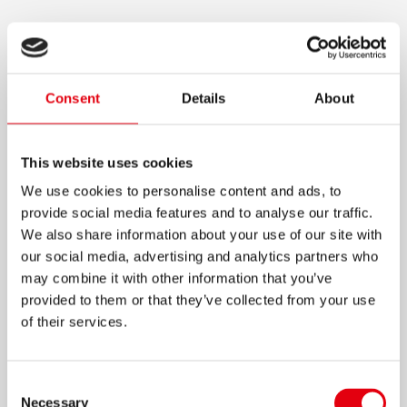
BARRAS ADHESIVAS
METÁLICAS
Consent
Details
About
Elaborados a base de glicerina que permite
una aplicación más suave y limpia
Para todo tipo de papeles, fotos y textiles
This website uses cookies
ligeros
We use cookies to personalise content and ads, to
Máxima fuerza adhesiva después de 60
provide social media features and to analyse our traffic.
segundos
We also share information about your use of our site with
our social media, advertising and analytics partners who
Ideal para la oficina, escuela, manualidades y
may combine it with other information that you’ve
hogar
provided to them or that they’ve collected from your use
No tóxica
of their services.
Son lavables y no manchan
Presentación de 20 gramos
Consent
Necessary
Disponibles en 4 colores metálicos
Selection