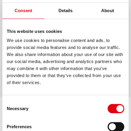
BÉLYEGZŐFESTÉK
Consent
Details
About
UVA-álló festék hosszú élettartamú formulával,
This website uses cookies
nem fakul
We use cookies to personalise content and ads, to
A festékes flakon cseppmentes adagolóval a
provide social media features and to analyse our traffic.
tiszta, gyors és pontos munkához
We also share information about your use of our site with
Vízbázisú
our social media, advertising and analytics partners who
5 színben kapható: fekete, kék, zöld, piros, lila
may combine it with other information that you’ve
provided to them or that they’ve collected from your use
A flakon tartalma: 28 ml
of their services.
Consent
Necessary
Selection
Preferences