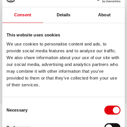
CSILLÁMOS RAGASZTÓ
Consent
Details
About
Adagolófej a tiszta, gyors és pontos
használathoz
This website uses cookies
Szellőző kupak
We use cookies to personalise content and ads, to
Papír, karton és műanyag ragasztására
provide social media features and to analyse our traffic.
alkalmas
We also share information about your use of our site with
our social media, advertising and analytics partners who
Hobbi és kreatív tevékenységekhez
may combine it with other information that you’ve
10,5 ml színenként
provided to them or that they’ve collected from your use
5 tubus/bliszter
of their services.
Consent
Necessary
Selection