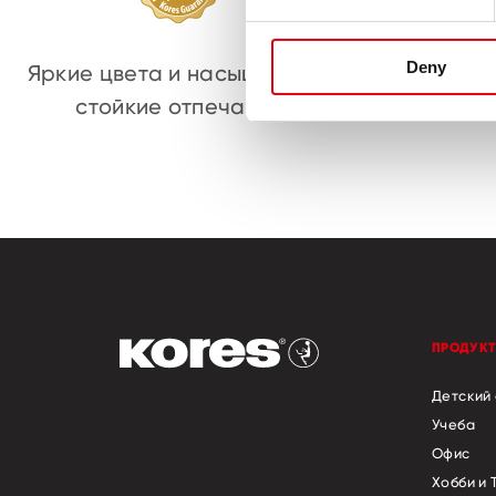
Deny
Яркие цвета и насыщенные
Свето
стойкие отпечатки
длитель
ПРОДУК
Детский
Учеба
Офис
Хобби и 