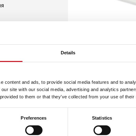
ля
м покрытием
тах: черный,
Details
олетовый, а
e content and ads, to provide social media features and to analy
 our site with our social media, advertising and analytics partn
 provided to them or that they’ve collected from your use of their
Preferences
Statistics