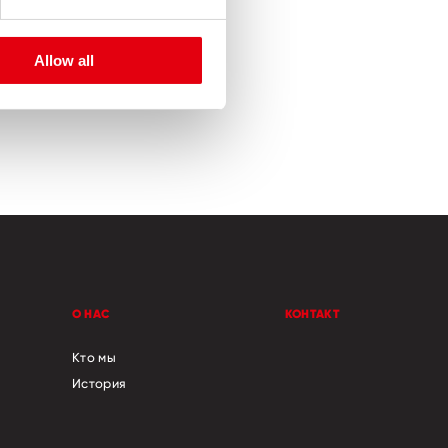
Allow all
е: чисто
о
О НАС
КОНТАКТ
Кто мы
История