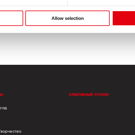
Allow selection
стойкая краска с
Удобное применени
ным сроком службы
и аккуратн
ТЫ
КРЕАТИВНЫЙ УГОЛОК
 сад
Творчество