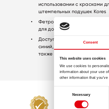
использовании с красками д
штемпельных подушек Kores
Фетровая подушка с льняны
для долговечных оттисков
Доступны в 5 насыщенных цве
Consent
синий, зеленый, красный, фи
также без краски
This website uses cookies
We use cookies to personalis
information about your use of
other information that you’ve
Consent
Necessary
Selection