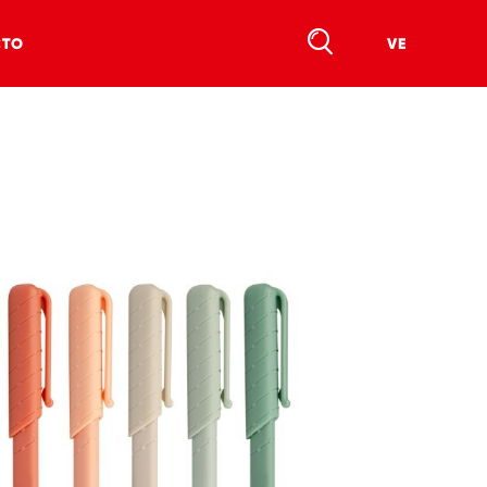
CTO
VE