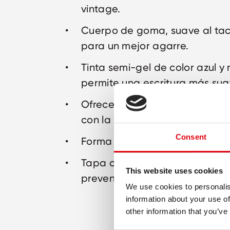
vintage.
Cuerpo de goma, suave al tac
para un mejor agarre.
Tinta semi-gel de color azul y
permite una escritura más sua
Ofrece la suavidad de un bolíg
con la resistencia de un bolígr
Consent
Forma triangular ergonómica.
Tapa con sistema de ventilaci
This website uses cookies
prevenir fugas de tintas.
We use cookies to personalis
information about your use of
other information that you’ve