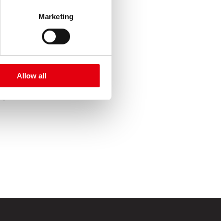
Marketing
Allow all
egura un
e