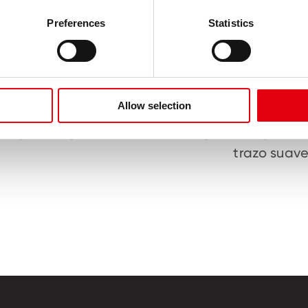
Preferences
Statistics
Allow selection
iangular ergonómica
Tinga semi-gel as
trazo suav