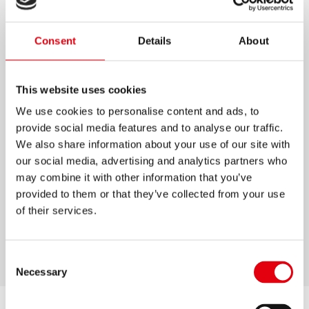
RESALTADORES HIGH LINER
Consent
Details
About
Resaltadores de alta calidad con un diseño
exclusivo de Kores.
This website uses cookies
Punta de cincel.
We use cookies to personalise content and ads, to
Disponibles en 4 colores fluorescentes: verde,
provide social media features and to analyse our traffic.
amarillo, naranja y rosa.
We also share information about your use of our site with
Tinta universal a base de agua, puede usarse
our social media, advertising and analytics partners who
sobre impresiones con inyección de tinta.
may combine it with other information that you’ve
provided to them or that they’ve collected from your use
Más tinta, más rendimiento.
of their services.
Diseño ergonómico con grip y tapa con clip.
Consent
Necessary
Selection