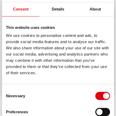
TIJERA ESCOLAR
Consent
Details
About
Tijeras de gran calidad, fabricadas en acero
This website uses cookies
inoxidable, para niños de 6 o más años
We use cookies to personalise content and ads, to
Asas ergonómicas con grip
provide social media features and to analyse our traffic.
Afilado especial para un desempeño confiable
We also share information about your use of our site with
aún con papeles más gruesos como el cartón
our social media, advertising and analytics partners who
Disponible en colores surtidos
may combine it with other information that you’ve
provided to them or that they’ve collected from your use
Producto garantizado
of their services.
Tamaños: 140 mm
Consent
Necessary
Selection
Preferences