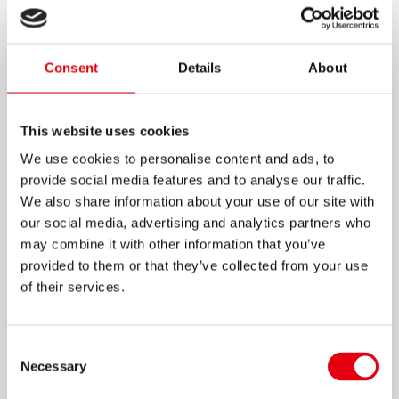
SACAPUNTAS SNAPPY
Consent
Details
About
Sacapuntas de doble orificio, para lápices
tamaño estándar y tamaño jumbo.
Navajas de acero.
This website uses cookies
Disponible en 5 colores.
We use cookies to personalise content and ads, to
provide social media features and to analyse our traffic.
El contenedor evita ensuciar el lugar de
We also share information about your use of our site with
trabajo.
our social media, advertising and analytics partners who
Ideal para escuela y oficina.
may combine it with other information that you’ve
provided to them or that they’ve collected from your use
Saca punta fácilmente gracias a las navajas
of their services.
de acero templado.
Navaja montada en el molde para puntas
perfectas.
Consent
Necessary
Selection