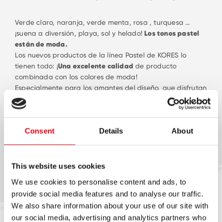
Verde claro, naranja, verde menta, rosa , turquesa …
¡suena a diversión, playa, sol y helado!
Los tonos pastel
están de moda.
Los nuevos productos de la línea Pastel de KORES lo
tienen todo: ¡
Una excelente calidad
de producto
combinada con los colores de moda!
Especialmente para los amantes del diseño, que disfrutan
trabajando con productos que dan a cada escritorio un
toque especial.
Conoces cuales son todos los productos que estan en
Consent
Details
About
nuestra línea: Barras Adhesivas, corrector en cinta y en
lapiz, lápices de colores por 12 y por 12, un espectaular
tajalápiz de doble deposito, los lápices de uso dirario
negros HB No 2 en 6 tonos diferentes, notas adhesivas.
This website uses cookies
¡Disfruta de nuestra moderna gama
We use cookies to personalise content and ads, to
de productos pastel!
provide social media features and to analyse our traffic.
We also share information about your use of our site with
our social media, advertising and analytics partners who