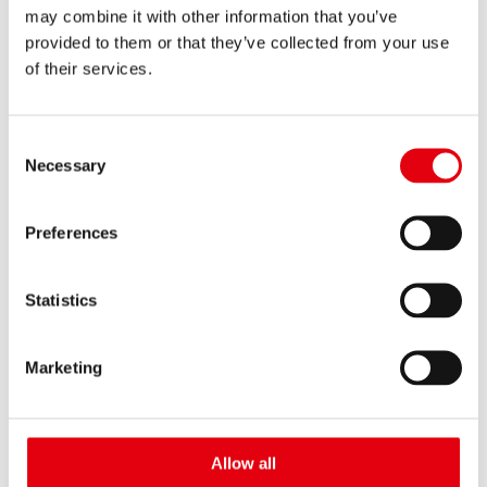
may combine it with other information that you’ve
provided to them or that they’ve collected from your use
NOTICIAS RECIENTES
of their services.
Consent
Necessary
Selection
Preferences
Statistics
Marketing
Ilumina tu escritorio!
LEER MÁS
Allow all