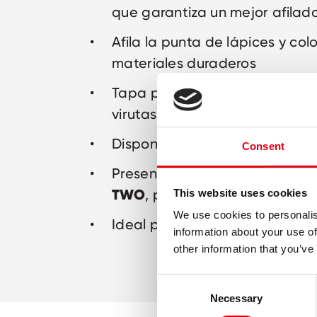
que garantiza un mejor afilad
Afila la punta de lápices y col
materiales duraderos
Tapa protectora para evitar 
virutas
Disponible en 5 colores llamat
Consent
ONE
Presentación:
, para lápi
TWO
, para lápices delgados 
This website uses cookies
We use cookies to personalis
Ideal para escuela y oficina
information about your use of
other information that you’ve
Consent
Necessary
Selection