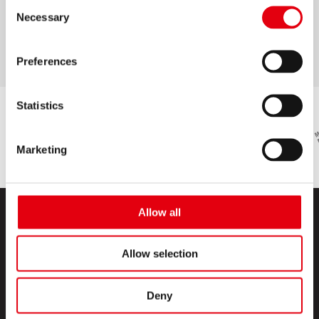
Consent
verde, rojo y sets de 4, 6, 10 colores
Necessary
Selection
Punta biselada que permite un doble trazo
Preferences
Statistics
Marketing
Allow all
Allow selection
Deny
PRODUCTOS