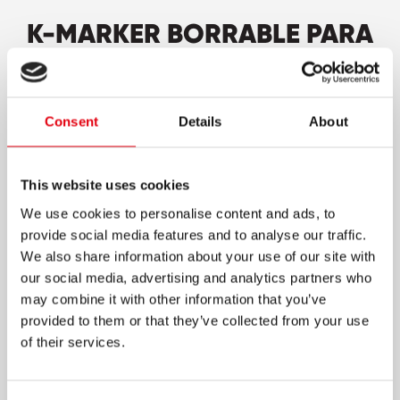
K-MARKER BORRABLE PARA
TABLERO
Marcadores de alta calidad, con un diseño
Consent
Details
About
exclusivo de Kores
Colores súper brillantes e intensos
Punta de flujo constante y suave
This website uses cookies
Tinta de aroma ligero de rápido secado
We use cookies to personalise content and ads, to
provide social media features and to analyse our traffic.
Sin componentes porosos, larga vida en
We also share information about your use of our site with
anaqueles
our social media, advertising and analytics partners who
Puede durar hasta 48 horas sin taparse y no se
may combine it with other information that you’ve
seca
provided to them or that they’ve collected from your use
of their services.
Se puede usar en vidrio y se borra sin dejar
fantasmas
Disponibles en: caja por 12 unicolor negro, azul,