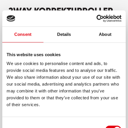
2WAY KORREKTURROLLER
Korrekturroller im klassischen rot & weißen
Design
Consent
Details
About
Ergonomische Form - leichte Handhabung
Für Linkshänder und Rechtshänder
This website uses cookies
"Soft Zone" für komfortablen, ergonomischen
We use cookies to personalise content and ads, to
Griff
provide social media features and to analyse our traffic.
Komfortable mittige Anwendung
We also share information about your use of our site with
our social media, advertising and analytics partners who
Sauberer, exakter Gebrauch
may combine it with other information that you’ve
Kein Abblättern nach der Anwendung
provided to them or that they’ve collected from your use
Sofort überschreibbar, keine Trocknungszeit
of their services.
Komplette Abdeckung jeglicher Tinte
Korrekturbandlänge: 8m x 4,2mm
Consent