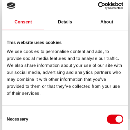
GRAFITOS DIFFERENT
GRADE SET
Consent
Details
About
12 Bleistifte in verschiedenen Härtegraden: 8B,
7B, 6B, 5B, 2B, B, HB, F, H, 2H
This website uses cookies
Dreieckige Form
We use cookies to personalise content and ads, to
provide social media features and to analyse our traffic.
Elegantes matt schwarzes Design
We also share information about your use of our site with
Ideal für Schule oder Büro sowie zum
our social media, advertising and analytics partners who
künstlerischen und technischen Zeichnen
may combine it with other information that you’ve
Hochwertige und praktische Metallbox zur
provided to them or that they’ve collected from your use
einfachen Aufbewahrung und zum sicheren
of their services.
Transport
Consent
Necessary
Selection