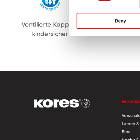
Deny
Ventilierte Kappe –
Intensive
kindersicher
PRODUKT
Vorschul
Lernen &
Büro
Hobby & 