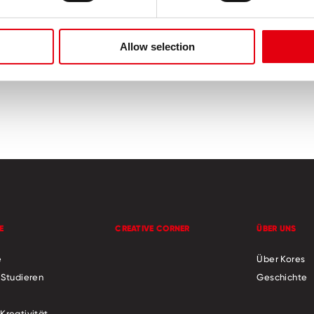
Allow selection
 und brillante Farben
Ungiftig
E
CREATIVE CORNER
ÜBER UNS
e
Über Kores
 Studieren
Geschichte
Kreativität