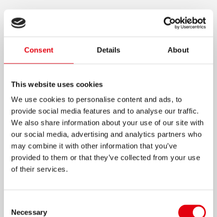
KREATIVE MARKER
ACRYLIC LIQUID INK
Consent
Details
About
Pinselartige Spitze für flexible Striche
Schnell schütteln und loslegen, kein Pumpen
erforderlich
This website uses cookies
Hohe Deckkraft und lebendige Farben mit
We use cookies to personalise content and ads, to
starker Abdeckung
provide social media features and to analyse our traffic.
We also share information about your use of our site with
Gleichmäßiger Tintenfluss
our social media, advertising and analytics partners who
Langlebige Tinte, bis zu 5 Jahre haltbar
may combine it with other information that you’ve
provided to them or that they’ve collected from your use
Für verschiedene Oberflächen geeignet
of their services.
Längere Schreibleistung als
Kreative Marker
Duo Tip
Consent
Erhältlich als 12 Stück Hängebox oder 6 Stück
Necessary
Selection
Blister