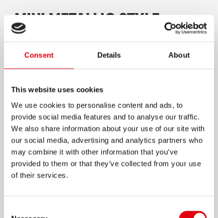
MINI METALLIC STYLE
KORREKTURROLLER
Gold- und silberfarbiges Äußeres mit weißem
Consent
Details
About
Band
Im Taschenformat, perfekt für das
This website uses cookies
Federmäppchen
We use cookies to personalise content and ads, to
Lösungsmittelfrei
provide social media features and to analyse our traffic.
Ergonomische Form für eine angenehme
We also share information about your use of our site with
Anwendung
our social media, advertising and analytics partners who
may combine it with other information that you’ve
4 trendige Farben
provided to them or that they’ve collected from your use
Mit Schutzkappe
of their services.
Schattenfrei kopierbar
Bandgröße: 5m x 5mm
Consent