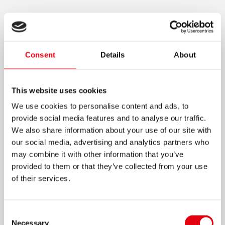
KREATIVE ACRYLMARKER
DUO
Consent
Details
About
Tauche ein in deine Fantasie mit KORES!
Geeignet für viele Oberflächen (Papier, Holz,
Glas, Leinwand und mehr)
This website uses cookies
Perfekt für Basteln, Skizzieren und DIY-Projekte
We use cookies to personalise content and ads, to
provide social media features and to analyse our traffic.
Sofort einsatzbereit, kein Schütteln nötig
We also share information about your use of our site with
Doppelte Spitze: Pinsel- und Kegelspitze
our social media, advertising and analytics partners who
may combine it with other information that you’ve
Vielseitig einsetzbar
provided to them or that they’ve collected from your use
Kräftige, intensive Farben
of their services.
Gleichmäßiger, fließender Farbauftrag
Erhältlich in Sets mit 2, 6 oder 12 Farben
Consent
Necessary