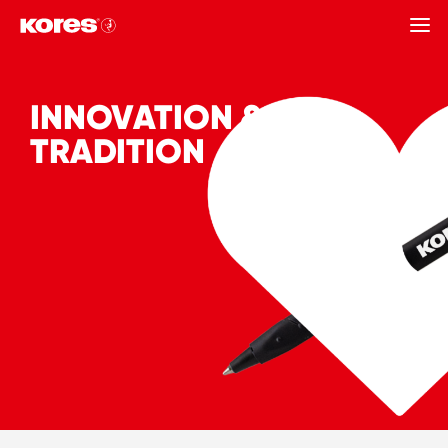
ZURÜCK
INNOVATION &
TRADITION