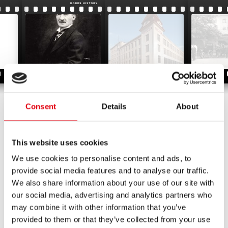
1887
1901
1912
Consent
Details
About
1887
This website uses cookies
Вильгельм Кореска основал компанию-прародительницу
We use cookies to personalise content and ads, to
Kores в Вене, Австрия. Он открыл небольшой магазинчик по
provide social media features and to analyse our traffic.
продаже мелованной бумаги и других товаров для офиса.
We also share information about your use of our site with
Вскоре представилась отличная возможность, и он купил
our social media, advertising and analytics partners who
формулу специального покрытия для копировальной
may combine it with other information that you’ve
бумаги. После того, как магазин был закрыт, вся семья
provided to them or that they’ve collected from your use
присоединилась к бизнесу, и было налажено ручное