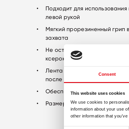
Подходит для использования
левой рукой
Мягкий прорезиненный грип 
захвата
Не оставляет следов на док
ксерокопировании
Лента ровно ложится и не от
Consent
после нанесения
Обеспечивает полное покрыт
This website uses cookies
We use cookies to personalis
Размер ленты: 8 м x 4,2 мм
information about your use of
other information that you’ve