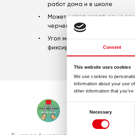
работ дома и в школе
Может использоваться на зан
черчению, геометрии, рисов
Угол между ножками легко и 
фиксируется регулирующим 
Consent
This website uses cookies
We use cookies to personalis
information about your use of
other information that you’ve
Consent
Necessary
Selection