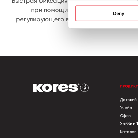
Быстрая фиксация ножек
при помощи
Deny
регулирующего винта
ПРОДУК
Детский
Учеба
Офис
Хобби и 
Каталог