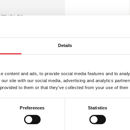
ятиях по
анию
удобно
винтом
Details
e content and ads, to provide social media features and to analy
 our site with our social media, advertising and analytics partn
 provided to them or that they’ve collected from your use of their
Preferences
Statistics