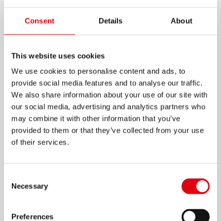
КАРАНДАШИ
Consent
Details
About
ЧЕРНОГРАФИТОВЫЕ
GRAFITOS NEON
This website uses cookies
Чернографитовые карандаши с НВ грифелем
We use cookies to personalise content and ads, to
для мягкого письма
provide social media features and to analyse our traffic.
We also share information about your use of our site with
Корпус в 4-х ярких неоновых цветах
our social media, advertising and analytics partners who
Удобный эргономичный корпус трехгранной
may combine it with other information that you’ve
формы
provided to them or that they’ve collected from your use
of their services.
Изготовлены из древесины высокого
качества, что обеспечивает легкую заточку
Прочный ударостойкий грифель мягко пишет
Consent
и не царапает бумагу
Necessary
Selection
Прекрасно подходят для использования
дома, в офисе и в школе
Preferences