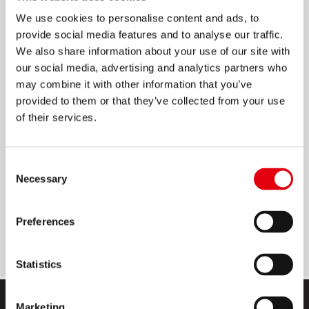
We use cookies to personalise content and ads, to
КЛЕЙКАЯ ЛЕНТА INVISIBLE
provide social media features and to analyse our traffic.
We also share information about your use of our site with
Полипропиленовая клейкая лента с
our social media, advertising and analytics partners who
сильными клеящими свойствами
may combine it with other information that you’ve
Невидна на бумаге
provided to them or that they’ve collected from your use
of their services.
На матовой стороне ленты можно писать
Легко отматывается и обеспечивает удобное
и быстрое использование
Consent
Necessary
Selection
Идеально подходит для дома, офиса и школы
Не имеет запаха
Preferences
Длина: 33 м; Ширина: 12 или 19 мм
Statistics
Marketing