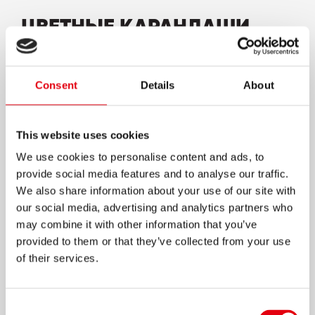
ЦВЕТНЫЕ КАРАНДАШИ
KOLORES JUMBO
Цветные карандаши с утолщенным корпусом
Consent
Details
About
имеют экстра мягкий и гладкий грифель (5 мм)
Изготовлены из 100% FSC® контролируемой
This website uses cookies
древесины высокого качества, что
обеспечивает легкую заточку (FSC-C183931)
We use cookies to personalise content and ads, to
provide social media features and to analyse our traffic.
На каждом карандаше есть специальное
We also share information about your use of our site with
поле для указания имени ребенка
our social media, advertising and analytics partners who
Эргономичная трехгранная форма корпуса
may combine it with other information that you’ve
позволяет правильно держать карандаш,
provided to them or that they’ve collected from your use
развивает мелкую моторику рук и
of their services.
обеспечивает комфортное рисование без
напряжения
Consent
Идеально подходят для детей дошкольного