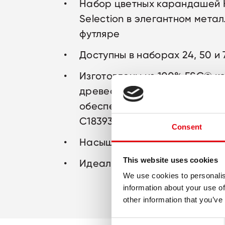
Набор цветных карандашей K
Selection в элегантном мета
футляре
Доступны в наборах 24, 50 и 
Изготовлены из 100% FSC® к
древесины высокого качества
обеспечивает легкую заточку
C183931)
Consent
Насыщенные, бархатистые о
This website uses cookies
Идеальны для хобби и творч
We use cookies to personalis
information about your use of
other information that you’ve
Consent