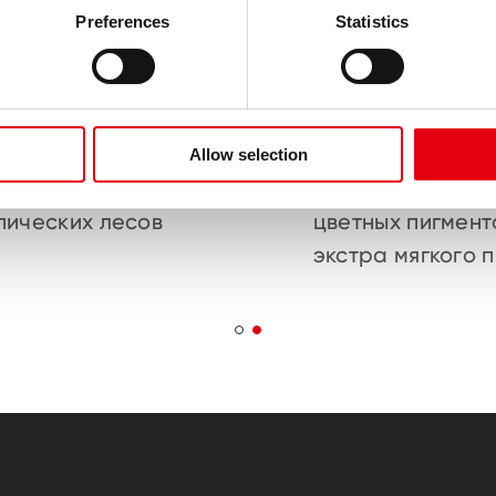
Preferences
Statistics
Allow selection
держат древесины
Высокое содер
пических лесов
цветных пигмент
экстра мягкого 