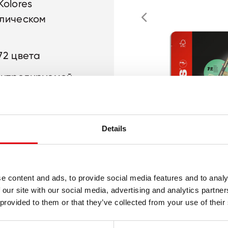
olores
ллическом
72 цвета
онтролируемой
, что
 (FSC-
Details
ттенки
ества
e content and ads, to provide social media features and to analy
 our site with our social media, advertising and analytics partn
 provided to them or that they’ve collected from your use of their