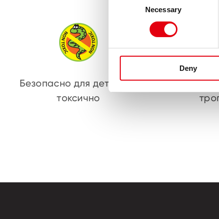
Necessary
Selection
Deny
Безопасно для детей: не
Не со
токсично
тро