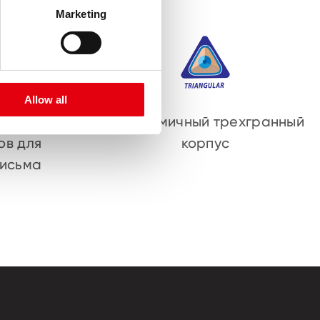
Marketing
Allow all
жание
Эргономичный трехгранный
ов для
корпус
письма