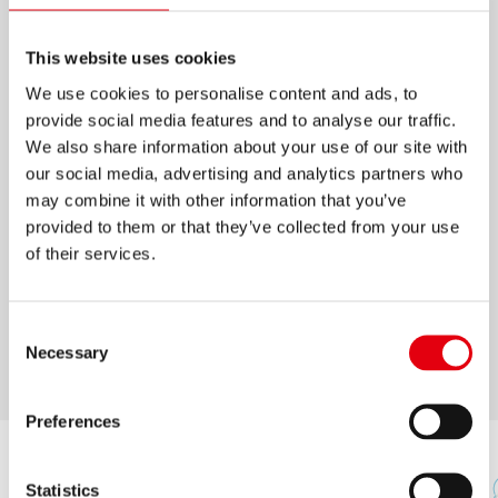
НАБОР КАРАНДАШЕЙ
This website uses cookies
KOLORES TWIST & TURN
We use cookies to personalise content and ads, to
provide social media features and to analyse our traffic.
В наборе 12 цветных карандашей Kolores с
We also share information about your use of our site with
полем для имени + 1 чернографитный
our social media, advertising and analytics partners who
карандаш Grafitos + 1 точилка
may combine it with other information that you’ve
Изготовлены из 100% FSC® контролируемой
provided to them or that they’ve collected from your use
древесины высокого качества, что
of their services.
обеспечивает легкую заточку (FSC-C183931)
Идеальны для школы и хобби
Consent
Интерактивный картонный тубус Twist & Turn
Necessary
Selection
Preferences
Statistics