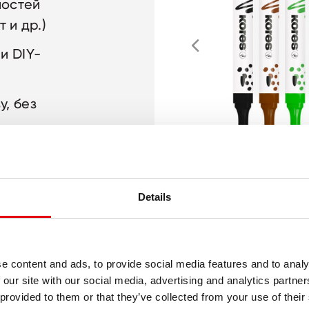
ностей
 и др.)
и DIY-
у, без
ус
Details
ки
e content and ads, to provide social media features and to analy
2 цветов
 our site with our social media, advertising and analytics partn
 provided to them or that they’ve collected from your use of their