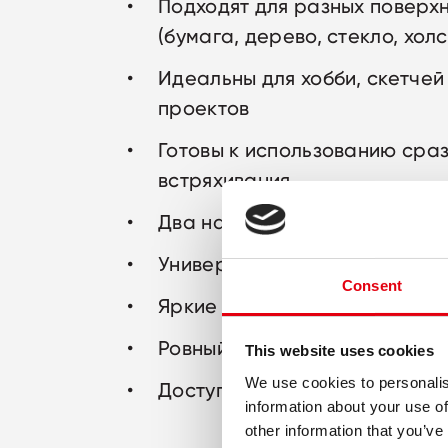
Подходят для разных поверх
(бумага, дерево, стекло, холст
Идеальны для хобби, скетчей 
проектов
Готовы к использованию сраз
встряхивания
Два наконечника: кисть и кон
Универсальное применение
Consent
Яркие и насыщенные цвета
Ровный и плавный поток крас
This website uses cookies
We use cookies to personalis
Доступные наборы: 2, 6 или 1
information about your use of
other information that you’ve