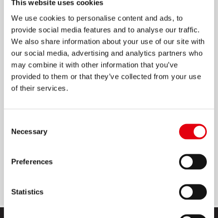
This website uses cookies
ЭТИКЕТКИ
We use cookies to personalise content and ads, to
provide social media features and to analyse our traffic.
Универсальные этикетки премиум качества
We also share information about your use of our site with
our social media, advertising and analytics partners who
Изготовлены в Европейском Союзе
may combine it with other information that you’ve
Подходят для всех типов ксерокопий,
provided to them or that they’ve collected from your use
струйных и лазерных принтеров
of their services.
2
Бумага высокого качества - 70г/м
, материал
2
основы - 55г/м
Consent
Necessary
Клеящее вещество на водной основе, не
Selection
содержит растворителей
Абсолютно ровная поверхность
Preferences
предотвращает заедание бумаги
Statistics