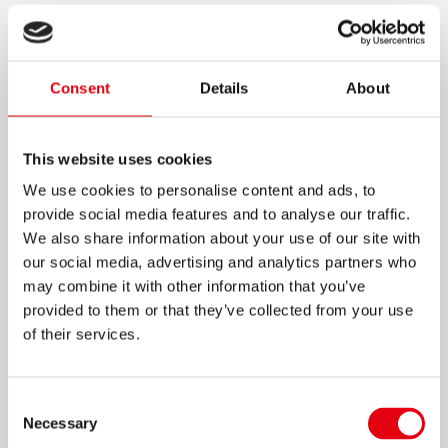
КОРРЕКТИРУЮЩИЙ
РОЛЛЕР SCOOTER ЧЕРНЫЙ
И БЕЛЫЙ
Consent
Details
About
Корректирующая лента
для исправления
This website uses cookies
текста сухим способом
We use cookies to personalise content and ads, to
Направляющие колесики обеспечивают
provide social media features and to analyse our traffic.
ровную и точную корректировку
We also share information about your use of our site with
Доступен в двух стильных дизайнах: черный и
our social media, advertising and analytics partners who
белый
may combine it with other information that you’ve
provided to them or that they’ve collected from your use
Удобная эргономичная форма корпуса
of their services.
Не оставляет следов на документах при
ксерокопировании
Consent
Лента ровно ложится и не отслаивается
Necessary
Selection
после нанесения