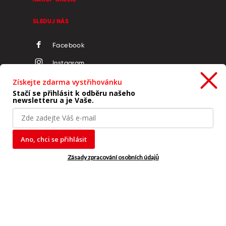
SLEDUJ NÁS
Facebook
Instagram
LinkedIn
Získejte zdarma vystřihovánku
Stačí se přihlásit k odběru našeho
YouTube
newsletteru a je Vaše.
Ano, chci se přihlásit
Copyright © 2019 - 2026 KORES
Zásady zpracování osobních údajů
Ochrana osobních údajů
Cookies
Imprint
Podmínky použití
Ochrana oznamovatelů
FAQ - nejčastější dotazy