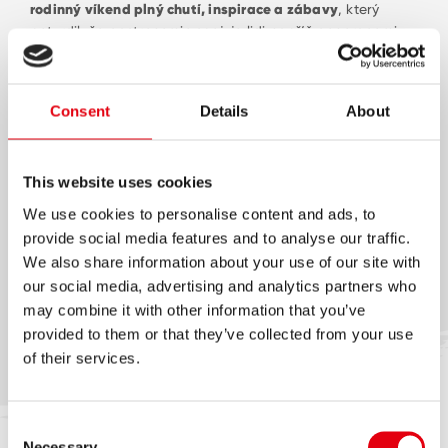
rodinný víkend plný chutí, inspirace a zábavy
, který
potvrdil, že gastronomie spojuje lidi napříč generacemi.
Consent
Details
About
This website uses cookies
We use cookies to personalise content and ads, to
provide social media features and to analyse our traffic.
We also share information about your use of our site with
Více informací zde:
Nova festival chutí | TV Nova
our social media, advertising and analytics partners who
may combine it with other information that you’ve
Inspirujte se, sledujte návody a novinky. Buďme ve spojení!
provided to them or that they’ve collected from your use
of their services.
Consent
Necessary