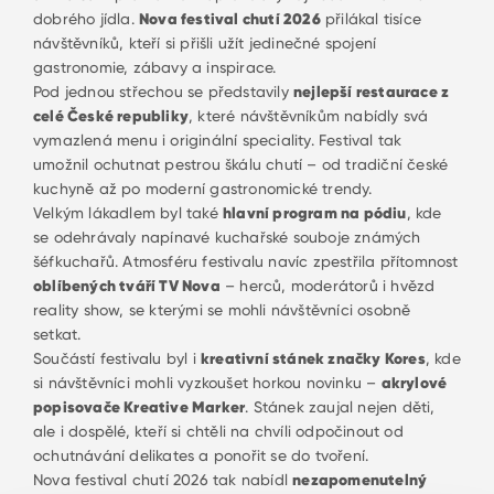
dobrého jídla.
Nova festival chutí 2026
přilákal tisíce
návštěvníků, kteří si přišli užít jedinečné spojení
gastronomie, zábavy a inspirace.
Pod jednou střechou se představily
nejlepší restaurace z
celé České republiky
, které návštěvníkům nabídly svá
vymazlená menu i originální speciality. Festival tak
umožnil ochutnat pestrou škálu chutí – od tradiční české
kuchyně až po moderní gastronomické trendy.
Velkým lákadlem byl také
hlavní program na pódiu
, kde
se odehrávaly napínavé kuchařské souboje známých
šéfkuchařů. Atmosféru festivalu navíc zpestřila přítomnost
oblíbených tváří TV Nova
– herců, moderátorů i hvězd
reality show, se kterými se mohli návštěvníci osobně
setkat.
Součástí festivalu byl i
kreativní stánek značky Kores
, kde
si návštěvníci mohli vyzkoušet horkou novinku –
akrylové
popisovače Kreative Marker
. Stánek zaujal nejen děti,
ale i dospělé, kteří si chtěli na chvíli odpočinout od
ochutnávání delikates a ponořit se do tvoření.
Nova festival chutí 2026 tak nabídl
nezapomenutelný