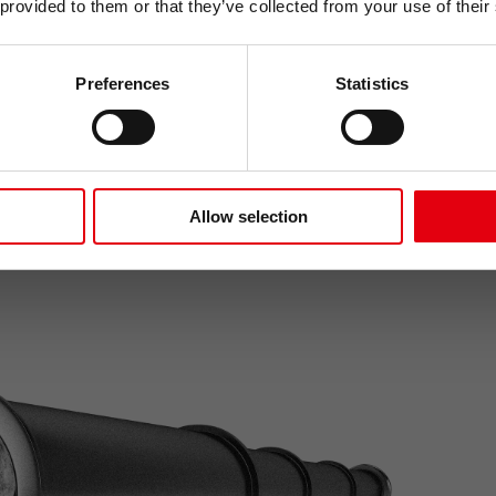
vystřihovánka zdarm
 provided to them or that they’ve collected from your use of their
podporujeme kreativní
Naše poslání je jednoduché:
Preferences
Statistics
ápady do skutečného světa
kreativních nástrojů, které
ODESLAT
íkáme: Freeyourideas!
Zásady zpracování oso
Allow selection