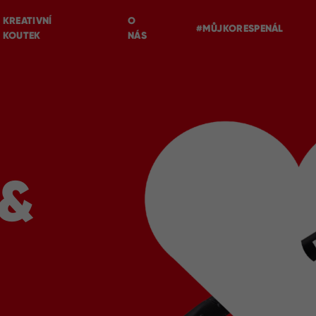
KREATIVNÍ
O
#MŮJKORESPENÁL
KOUTEK
NÁS
 &