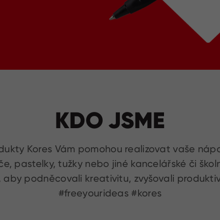
KDO JSME
dukty Kores Vám pomohou realizovat vaše náp
če, pastelky, tužky nebo jiné kancelářské či šk
aby podněcovali kreativitu, zvyšovali produktiv
#freeyourideas #kores