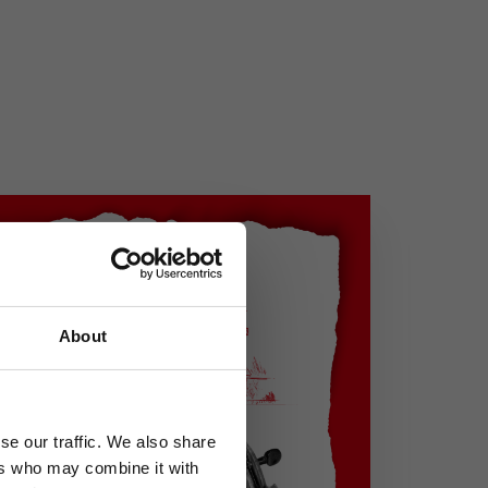
nic
če
About
u newsletteru
ikne.
se our traffic. We also share
ická
ers who may combine it with