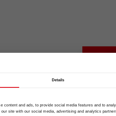
kolních a kancelářských
Už vám 
ožena panem Wilhelmem
neute
Details
vyrábíme a prodáváme výrobky
yři generace naše rodinná
bavné, pestrobarevné, odolné
Přihlaste se k odběr
a nikdy vám nic neun
e content and ads, to provide social media features and to analy
í vaši kreativitu.
Při přihlášení temat
 our site with our social media, advertising and analytics partn
em až po kancelářský