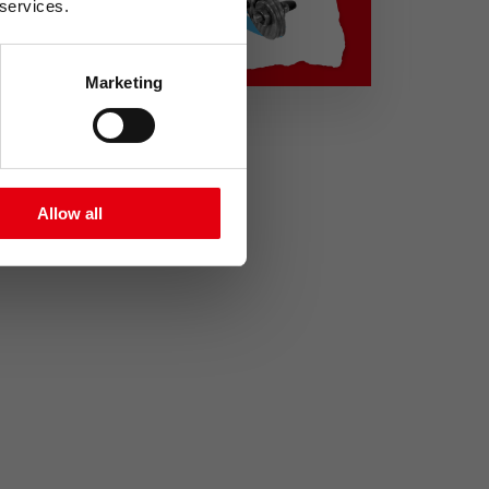
a na email.
 services.
Marketing
bních údajů
Allow all