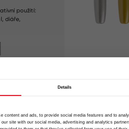
ativní použití:
l, diáře,
Už vám 
neute
Details
Přihlaste se k odběr
a nikdy vám nic neun
e content and ads, to provide social media features and to analy
Při přihlášení temat
 our site with our social media, advertising and analytics partn
vystřihovánka zdarm
 provided to them or that they’ve collected from your use of their