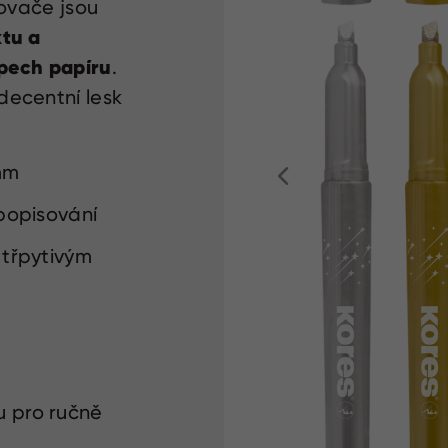
ovače jsou
xtu a
ypech papíru
.
decentní lesk
 mm
 popisování
 třpytivým
u pro ručně