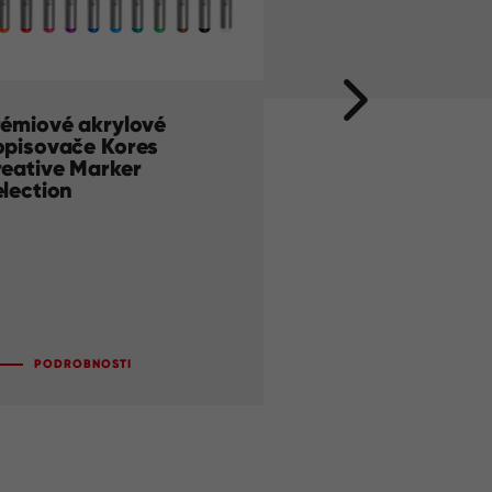
rémiové akrylové
Permanentní po
opisovače Kores
K-Marker
reative Marker
lection
PODROBNOSTI
PODROBNOSTI