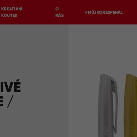
KREATIVNÍ
O
#MŮJKORESPENÁL
KOUTEK
NÁS
IVÉ
 /