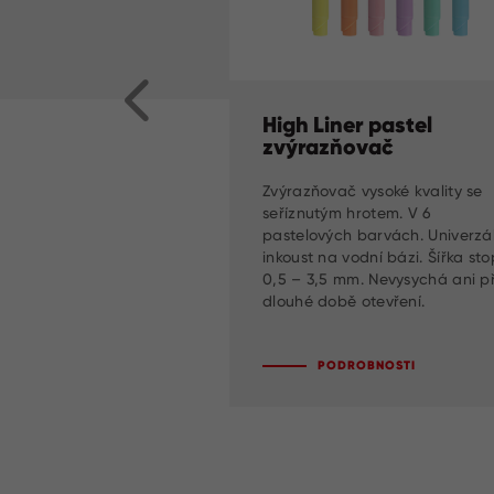
High Liner pastel
zvýrazňovač
Zvýrazňovač vysoké kvality se
seříznutým hrotem. V 6
pastelových barvách. Univerzál
inkoust na vodní bázi. Šířka st
0,5 – 3,5 mm. Nevysychá ani př
dlouhé době otevření.
PODROBNOSTI