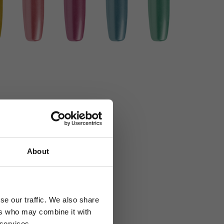
nic
če
About
u newsletteru
ikne.
se our traffic. We also share
ická
ers who may combine it with
a na email.
 services.