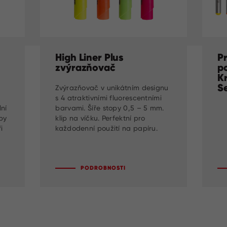
High Liner Plus
P
zvýrazňovač
p
K
Se
Zvýrazňovač v unikátním designu
s 4 atraktivními fluorescentními
ní
barvami. Šíře stopy 0,5 – 5 mm.
opy
klip na víčku. Perfektní pro
i
každodenní použití na papíru.
PODROBNOSTI