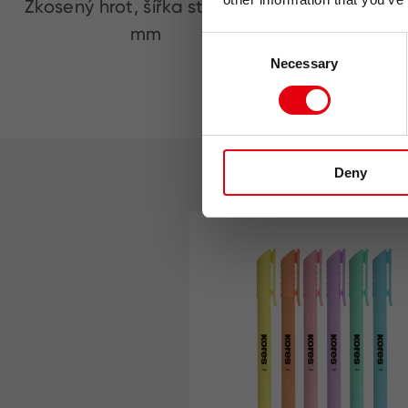
Zkosený hrot, šířka stopy 1-4
Odol
mm
Consent
Necessary
Selection
Deny