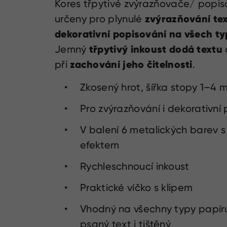
Kores třpytivé zvýrazňovače/ popis
zvýrazňování te
určeny pro plynulé
dekorativní popisování na všech t
třpytivý inkoust
dodá textu
Jemný
zachování jeho čitelnosti
při
.
Zkosený hrot, šířka stopy 1–4
Pro zvýrazňování i dekorativní
V balení 6 metalických barev s
efektem
Rychleschnoucí inkoust
Praktické víčko s klipem
Vhodný na všechny typy papír
psaný text i tištěný