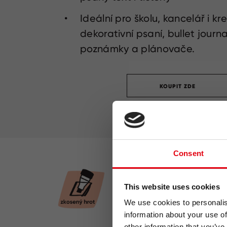
Ideální pro školu, kancelář i kre
dekorativní psaní, bullet journa
poznámky a plánovače.
KOUPIT ZDE
Consent
This website uses cookies
We use cookies to personalis
information about your use of
other information that you’ve