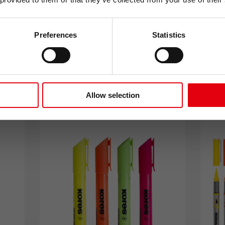
ný vůči UV záření
Bezpečné pro inkous
Preferences
Statistics
ODESLAT
Zásady zpracování oso
Allow selection