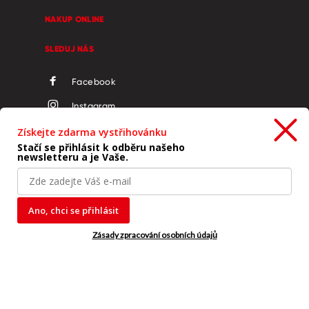
NAKUP ONLINE
SLEDUJ NÁS
Facebook
Instagram
LinkedIn
Získejte zdarma vystřihovánku
Stačí se přihlásit k odběru našeho
YouTube
newsletteru a je Vaše.
Ano, chci se přihlásit
Copyright © 2019 - 2026 KORES
Zásady zpracování osobních údajů
Ochrana osobních údajů
Cookies
Imprint
Podmínky použití
Ochrana oznamovatelů
FAQ - nejčastější dotazy