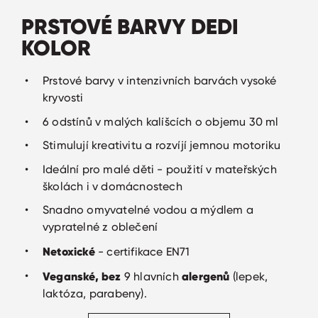
PRSTOVÉ BARVY DEDI
KOLOR
Prstové barvy v intenzivních barvách vysoké
kryvosti
6 odstínů v malých kalíšcích o objemu 30 ml
Stimulují kreativitu a rozvíjí jemnou motoriku
Ideální pro malé děti - použití v mateřských
školách i v domácnostech
Snadno omyvatelné vodou a mýdlem a
vypratelné z oblečení
Netoxické
- certifikace EN71
Veganské, b
ez
alergenů
9 hlavních
(lepek,
laktóza, parabeny).