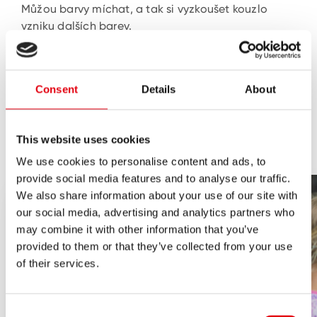
Můžou barvy míchat, a tak si vyzkoušet kouzlo
vzniku dalších barev.
Děti mohou prstovými barvami KORES Dedi Kolor
vytvořit pozoruhodné výtvory a užít si
nezapomenutelné chvíle zábavy a relaxace.
Consent
Details
About
Tyto barvy lze snadno aplikovat na různé povrchy.
Díky sytým a dobře míchatelným odstínům a
vysoké kryvosti barev bude tvorba pro malé umělce
This website uses cookies
skvělým zážitkem.
We use cookies to personalise content and ads, to
provide social media features and to analyse our traffic.
We also share information about your use of our site with
our social media, advertising and analytics partners who
may combine it with other information that you’ve
provided to them or that they’ve collected from your use
of their services.
Consent