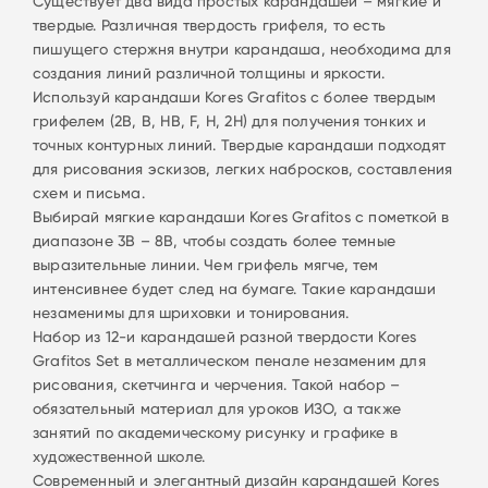
Существует два вида простых карандашей – мягкие и
твердые. Различная твердость грифеля, то есть
пишущего стержня внутри карандаша, необходима для
создания линий различной толщины и яркости.
Используй карандаши Kores Grafitos с более твердым
грифелем (2B, B, HB, F, H, 2H) для получения тонких и
точных контурных линий. Твердые карандаши подходят
для рисования эскизов, легких набросков, составления
схем и письма.
Выбирай мягкие карандаши Kores Grafitos с пометкой в
диапазоне 3B – 8B, чтобы создать более темные
выразительные линии. Чем грифель мягче, тем
интенсивнее будет след на бумаге. Такие карандаши
незаменимы для шриховки и тонирования.
Набор из 12-и карандашей разной твердости Kores
Grafitos Set в металлическом пенале незаменим для
рисования, скетчинга и черчения. Такой набор –
обязательный материал для уроков ИЗО, а также
занятий по академическому рисунку и графике в
художественной школе.
Современный и элегантный дизайн карандашей Kores