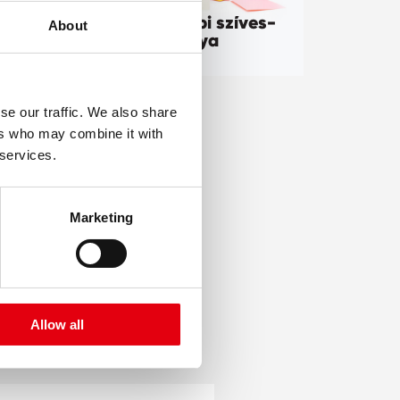
Valentin-napi szíves-
About
virágos kártya
se our traffic. We also share
ers who may combine it with
 services.
Marketing
EK
Allow all