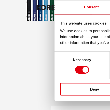
KORES kifestőkönyv
Consent
This website uses cookies
We use cookies to personalis
information about your use of
other information that you’ve
Consent
Necessary
Selection
K
Deny