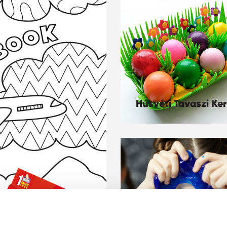
Húsvéti Tavaszi Ker