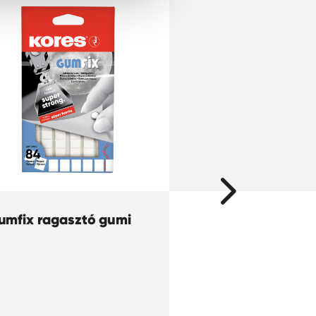
umfix ragasztó gumi
Pormentes radír
Free