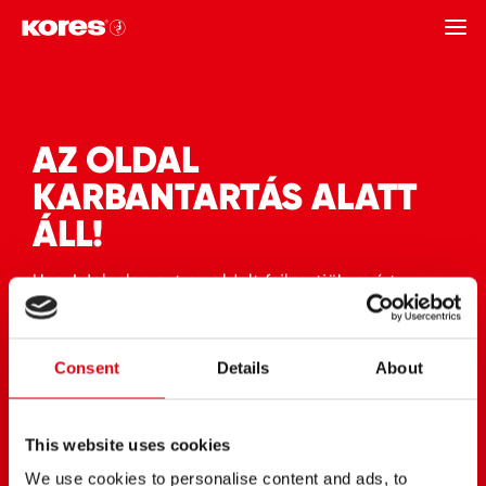
VISSZA
AZ OLDAL
KARBANTARTÁS ALATT
ÁLL!
Upsz! Jelenleg ezt az oldalt fejlesztjük, ezért
előfordulhat, hogy nem találja meg, amit keres.
Kérjük, látogasson vissza később!
Consent
Details
About
This website uses cookies
We use cookies to personalise content and ads, to