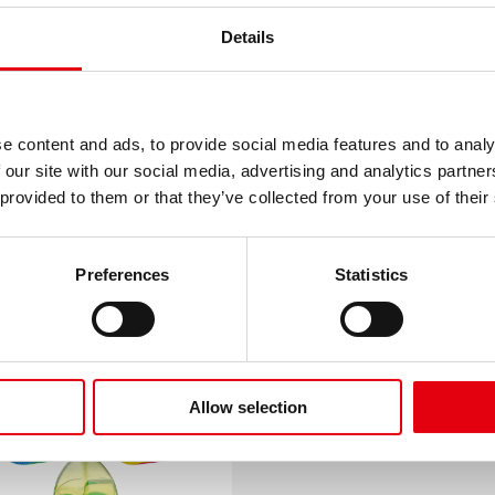
Details
e content and ads, to provide social media features and to analy
 our site with our social media, advertising and analytics partn
 provided to them or that they’ve collected from your use of their
ooky Hegyező
Migoo Hegyező
Preferences
Statistics
Allow selection