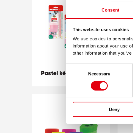
Consent
This website uses cookies
We use cookies to personalis
information about your use of
other information that you’ve
Consent
Pastel készlet
Sp
Necessary
Selection
Deny