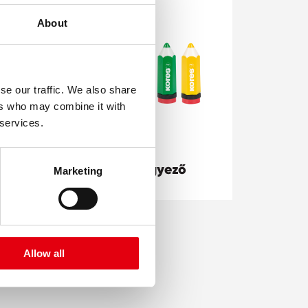
About
se our traffic. We also share
ers who may combine it with
 services.
Koloritos hegyező
Marketing
Allow all