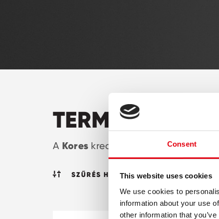
TERMÉKEK
Kores
Consent
A
kreativitásra ösztönöz és be
SZŰRÉS HOZZÁADÁSA
This website uses cookies
We use cookies to personalis
information about your use of
other information that you’ve