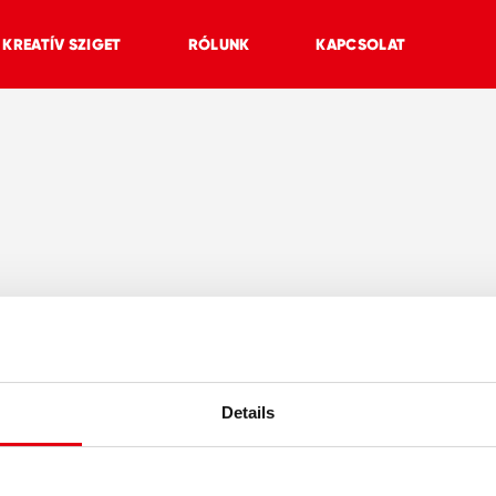
KREATÍV SZIGET
RÓLUNK
KAPCSOLAT
Details
K
KREATÍV SZIGET
RÓLUNK