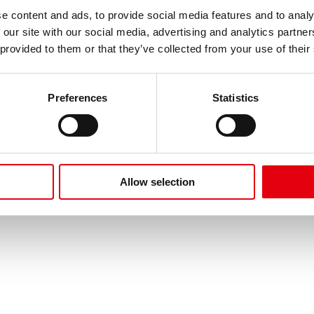
e content and ads, to provide social media features and to analy
Kik vagyunk?
 our site with our social media, advertising and analytics partn
Cégtörténet
 provided to them or that they’ve collected from your use of their
Hírek
 művészet
s
Preferences
Statistics
eső
Allow selection
lés
Adatvédelem
GYIK
Impresszum
ÁSZF