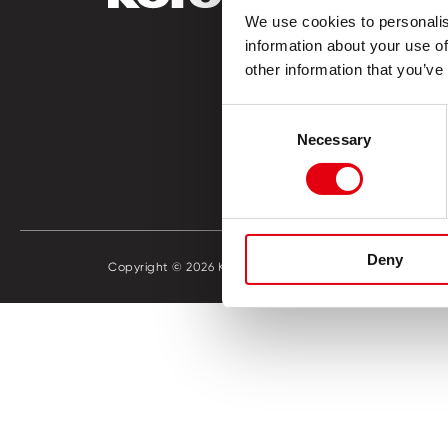
We use cookies to personalis
Óvoda
information about your use of
Iskola
other information that you’ve
Iroda
Hobbi és
Consent
Katalógu
Necessary
Selection
Üzletker
Deny
Copyright © 2026 KORES
Adatkeze