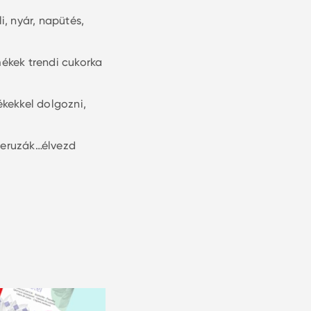
i, nyár, napütés,
mékek trendi cukorka
ékekkel dolgozni,
 ceruzák…élvezd