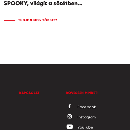
SPOOKY, világít a sötétben…
TUDJON MEG TÖBBET!
KAPCSOLAT
KÖVESSEN MINKET!
Facebook
Instagram
YouTube