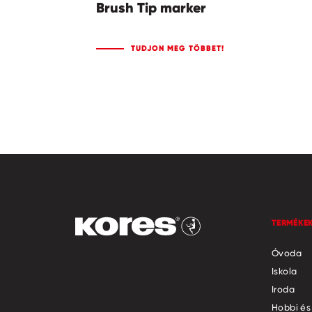
Brush Tip marker
TUDJON MEG TÖBBET!
TERMÉKE
Óvoda
Iskola
Iroda
Hobbi és