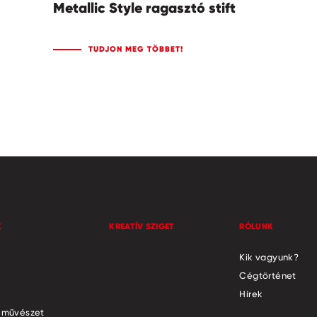
Metallic Style ragasztó stift
TUDJON MEG TÖBBET!
K
KREATÍV SZIGET
RÓLUNK
Kik vagyunk?
Cégtörténet
Hírek
 művészet