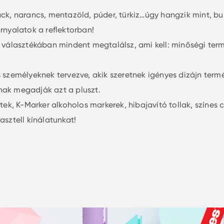
ck, narancs, mentazöld, púder, türkiz…úgy hangzik mint, bul
rnyalatok a reflektorban!
l választékában mindent megtalálsz, ami kell: minőségi ter
s személyeknek tervezve, akik szeretnek igényes dizájn term
nak megadják azt a pluszt.
ftek, K-Marker alkoholos markerek, hibajavító tollak, színes
asztell kínálatunkat!