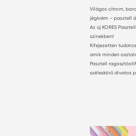
Világos citrom, bara
jégkrém – pasztell á
Az új KORES Pasztel
színekben!
Kifejezetten tudato
amik minden asztal
Pasztell ragasztósti
széleskörű divatos p