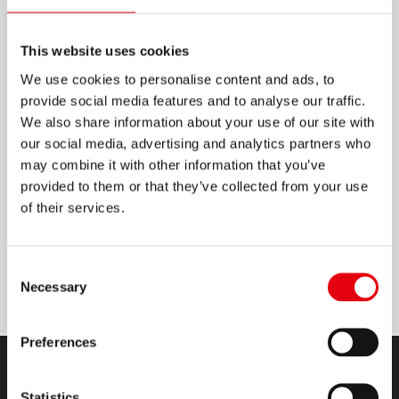
JELÖLŐCÍMKÉK
VONALZÓVAL
This website uses cookies
We use cookies to personalise content and ads, to
provide social media features and to analyse our traffic.
Eltávolítható műanyag jelölőcímkék
We also share information about your use of our site with
Széles címke iratok, mappák, archiválók
our social media, advertising and analytics partners who
jelölésére, rendszerezésére
may combine it with other information that you’ve
Extra erős papír: nem hullámosodik
provided to them or that they’ve collected from your use
of their services.
Írható
Színenként 10 címke
Consent
Méret: 37x50 mm
Necessary
Selection
Preferences
Statistics