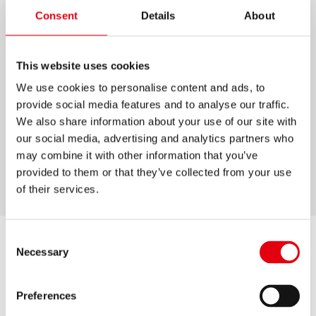
Consent
Details
About
GRAFITOS SÁRKÁNYOS
GRAFITCERUZA
This website uses cookies
Grafitceruza HB-s heggyel az egyszerű és lágy
We use cookies to personalise content and ads, to
írásért
provide social media features and to analyse our traffic.
Négyféle színben, mókás mintával
We also share information about your use of our site with
our social media, advertising and analytics partners who
Jó minőségű fából, amely könnyen hegyezhető
may combine it with other information that you’ve
Háromszög kialakítás
provided to them or that they’ve collected from your use
of their services.
Consent
Necessary
Selection
Preferences