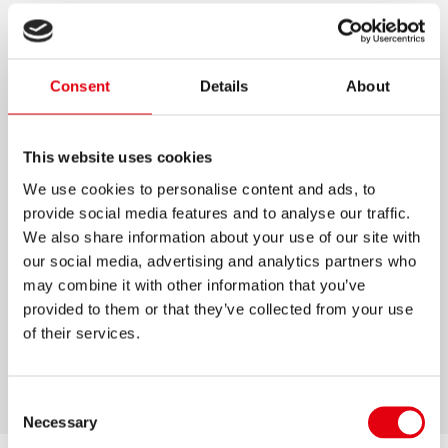
K0R-M GOLYÓSTOLL
Golyóstoll volfrám-karbid golyóval
Consent
Details
About
Zselés tintával egy zseléstoll sima
írásvonalával és egy golyóstoll ellenállásával
This website uses cookies
Gumírozott fogórész a kényelmes tartásért
We use cookies to personalise content and ads, to
Háromszög kialakítás
provide social media features and to analyse our traffic.
We also share information about your use of our site with
Légáteresztő rendszere megelőzi a tinta
our social media, advertising and analytics partners who
szivárgását
may combine it with other information that you’ve
Kék, fekete és piros szín
provided to them or that they’ve collected from your use
M-es vonalvastagság
of their services.
Szellőző kupak
Consent
Necessary
Selection