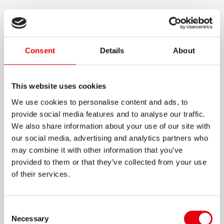
K1 SUPER SLIDE
GOLYÓSTOLL
Consent
Details
About
Golyóstoll volfrám-karbid golyóval
Lágy írás akár 2500 m hosszan
This website uses cookies
Maszatolásmentes és fényálló tinta
We use cookies to personalise content and ads, to
Háromszög kialakítás
provide social media features and to analyse our traffic.
Légáteresztő rendszere megelőzi a tinta
We also share information about your use of our site with
szivárgását
our social media, advertising and analytics partners who
may combine it with other information that you’ve
10 színben elérhető: fekete, kék, piros, zöld,
provided to them or that they’ve collected from your use
barna, világoszöld, türkizkék, lila, pink, sárga
of their services.
Kétféle vonalvastagság: F és M
Szellőző kupak
Consent
Necessary
Selection