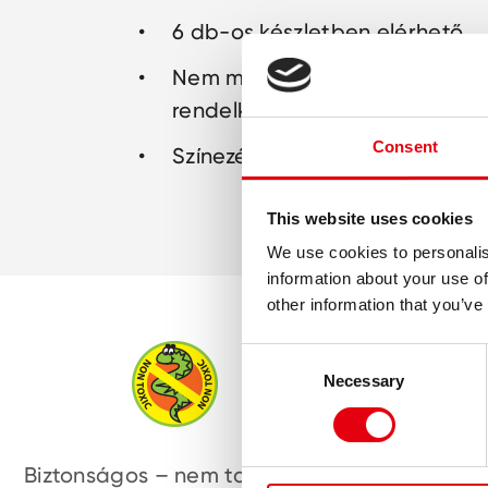
6 db-os készletben elérhető
Nem mérgező - EN71 tanúsítvá
rendelkezik
Consent
Színezés és játék egy termékb
This website uses cookies
We use cookies to personalis
information about your use of
other information that you’ve
Consent
Necessary
Selection
Biztonságos – nem tartalmaz
Ragyog