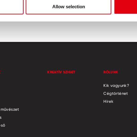
színek
Allow selection
K
KREATÍV SZIGET
RÓLUNK
Kik vagyunk?
Cégtörténet
Hírek
 művészet
s
eső