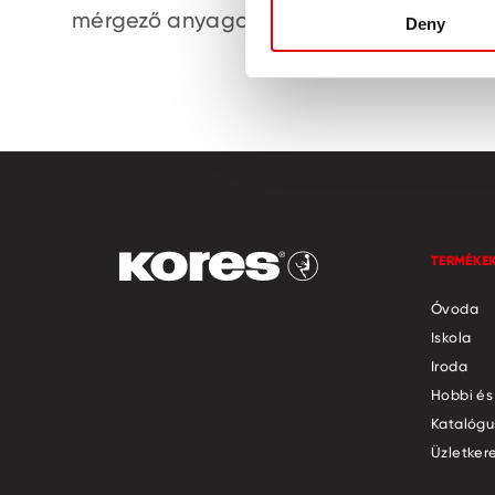
mérgező anyagokat
Deny
TERMÉKE
Óvoda
Iskola
Iroda
Hobbi és
Katalógu
Üzletker