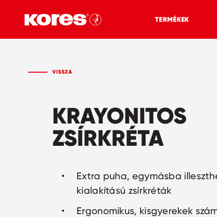
TERMÉKEK
VISSZA
KRAYONITOS
ZSÍRKRÉTA
Extra puha, egymásba illeszth
kialakítású zsírkréták
Ergonomikus, kisgyerekek szám