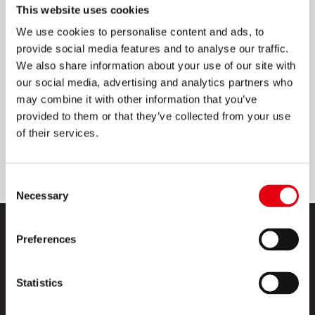
This website uses cookies
GEMKAPCSOK
We use cookies to personalise content and ads, to
provide social media features and to analyse our traffic.
Erős és tartós galvanizált acél
We also share information about your use of our site with
Kerekített végű a könnyebb használatért
our social media, advertising and analytics partners who
may combine it with other information that you’ve
Irodai, iskolai és otthoni használatra
provided to them or that they’ve collected from your use
30, 40 vagy 50 laphoz
of their services.
Méretek: 25 mm, 33 mm, 50 mm
Consent
Necessary
Selection
Preferences
Statistics