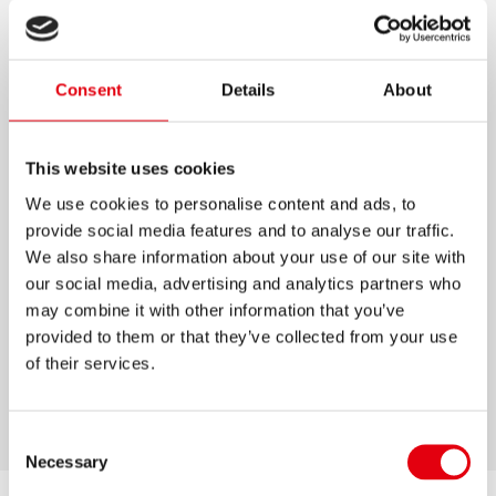
SNAPPY HEGYEZŐ
Consent
Details
About
Jó minőségű, egyedi kialakítású egylyukú és
kétlyukú hegyezők
Kétlyukú hegyező vastag és normál méretű
This website uses cookies
ceruzákhoz
We use cookies to personalise content and ads, to
5 különböző színben
provide social media features and to analyse our traffic.
A tartály tiszta használatot biztosít
We also share information about your use of our site with
our social media, advertising and analytics partners who
Az extra erős acélpengék könnyű hegyezést és
may combine it with other information that you’ve
hosszú élettartamot biztosítanak
provided to them or that they’ve collected from your use
Iskolai és otthoni használatra
of their services.
Rögzített penge a tökéletes eredményért
Consent
Necessary
Selection