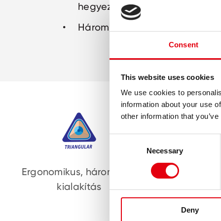
hegyezhető
Háromszög kialakítás
Consent
This website uses cookies
We use cookies to personalis
information about your use of
other information that you’ve
Consent
Necessary
Selection
Ergonomikus, háromszög
Biztonsá
kialakítás
mér
Deny