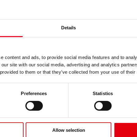
Details
e content and ads, to provide social media features and to analy
 our site with our social media, advertising and analytics partn
 provided to them or that they’ve collected from your use of their
Preferences
Statistics
gos – nem tartalmaz
Mentsük meg az es
gező anyagokat
Allow selection