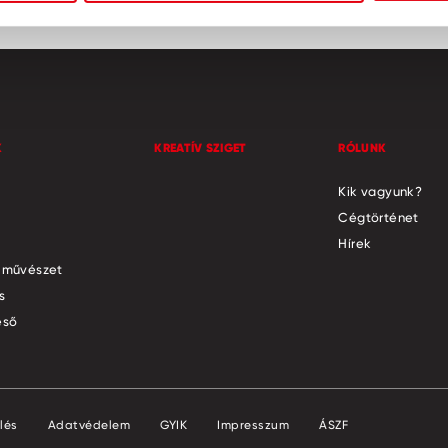
K
KREATÍV SZIGET
RÓLUNK
Kik vagyunk?
Cégtörténet
Hírek
 művészet
s
eső
lés
Adatvédelem
GYIK
Impresszum
ÁSZF