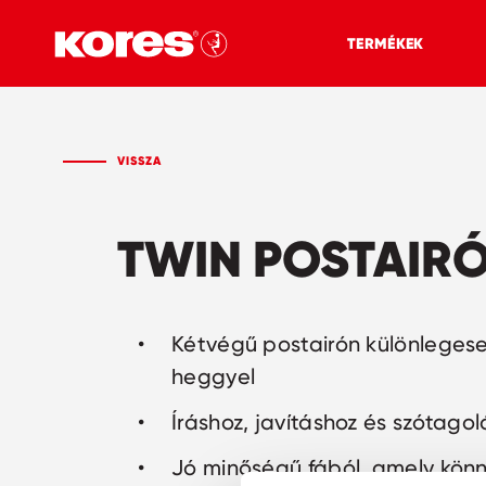
TERMÉKEK
VISSZA
TWIN POSTAIR
Kétvégű postairón különleges
heggyel
Íráshoz, javításhoz és szótago
Jó minőségű fából, amely kön