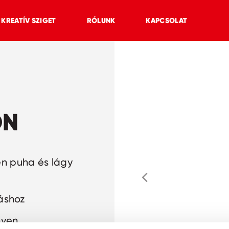
KREATÍV SZIGET
RÓLUNK
KAPCSOLAT
ÓN
en puha és lágy
láshoz
nyen