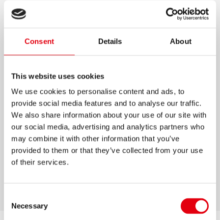
HOBBIRAGASZTÓ
Fehér PVA (Polivinil-Acetát) alapú
Consent
Details
About
hobbiragasztó ergonomikus kialakítású
tubusban
This website uses cookies
Cseppmentes adagolófej a tiszta és könnyű
We use cookies to personalise content and ads, to
használathoz
provide social media features and to analyse our traffic.
Papír, karton, fotópapír, rétegelt lemez, fa,
We also share information about your use of our site with
parafa, textilanyag, bőr, filcanyag,
our social media, advertising and analytics partners who
polisztirolhab és hangszigetelő gumi
may combine it with other information that you’ve
ragasztásához
provided to them or that they’ve collected from your use
Hobbi és kreatív tevékenységekhez
of their services.
60ml / 125ml / 250ml / 500g / 1000g
Consent
Necessary
Selection